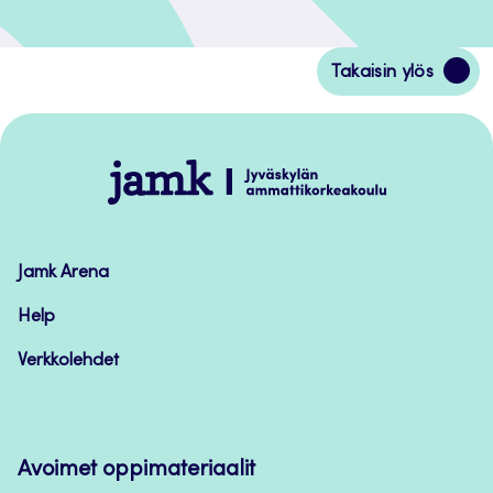
Siirry
Takaisin ylös
takaisin
sivun
alkuun
Jamk
–
Avoimet
oppimateriaalit
Jamk Arena
Help
Verkkolehdet
Avoimet oppimateriaalit