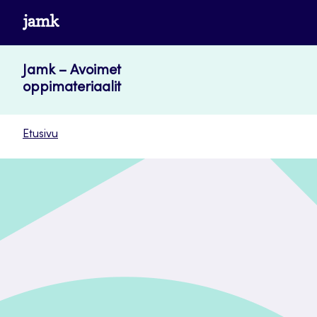
Siirry
www.jamk.fi
suoraan
sisältöön
Jamk – Avoimet
oppimateriaalit
Etusivu