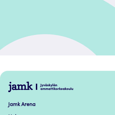
Jamk
–
Avoimet
Jamk Arena
oppimateriaalit