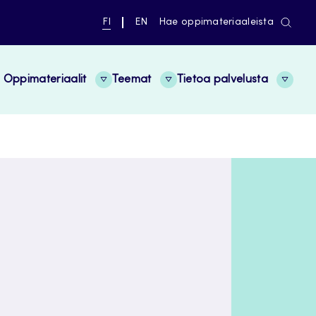
NYKYINEN
VAIHDA
FI
EN
Hae oppimateriaaleista
KIELI,
KIELTÄ,
SUOMI
ENGLISH
Oppimateriaalit
Teemat
Tietoa palvelusta