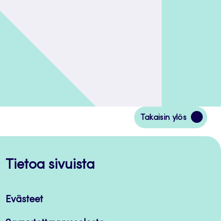
Siirry
Takaisin ylös
takaisin
sivun
alkuun
Tietoa sivuista
Evästeet