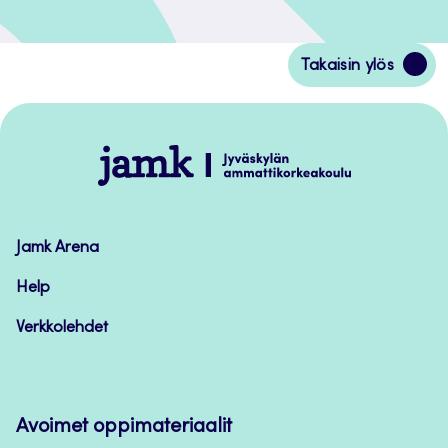
Siirry
Takaisin ylös
takaisin
sivun
alkuun
Jamk
–
Avoimet
oppimateriaalit
Jamk Arena
Help
Verkkolehdet
Avoimet oppimateriaalit