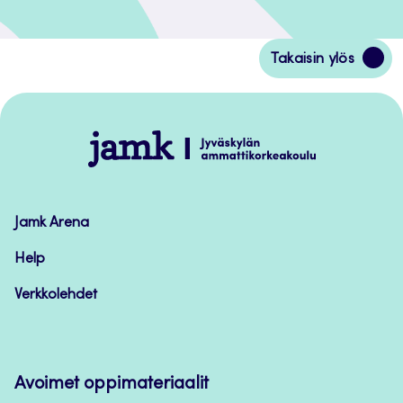
Siirry
Takaisin ylös
takaisin
sivun
alkuun
Jamk
–
Avoimet
oppimateriaalit
Jamk Arena
Help
Verkkolehdet
Avoimet oppimateriaalit