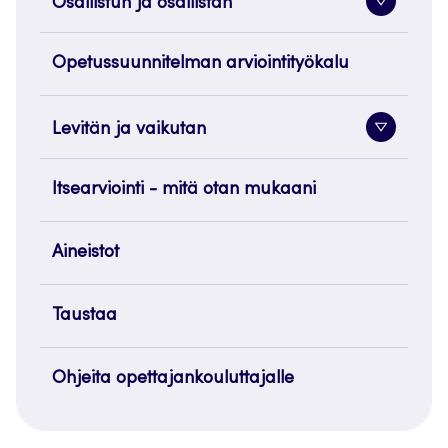
Osallistun ja osallistan
Alavaliko
painike
Opetussuunnitelman arviointityökalu
Levitän ja vaikutan
Alavaliko
painike
Itsearviointi - mitä otan mukaani
Aineistot
Taustaa
Ohjeita opettajankouluttajalle