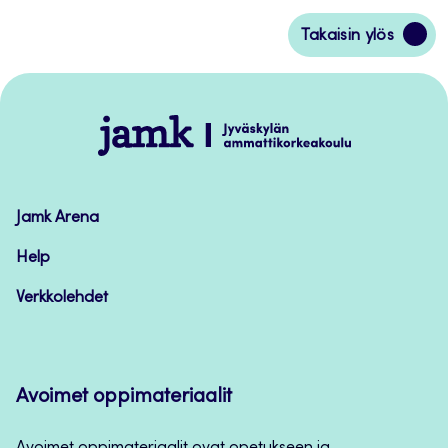
Siirry
Takaisin ylös
takaisin
sivun
alkuun
Jamk
–
Avoimet
oppimateriaalit
Jamk Arena
Help
Verkkolehdet
Avoimet oppimateriaalit