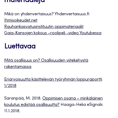
materiaaleja
Mikä on yhdenvertaisuus? Yhdenvertaisuus.fi
Ihmisoikeudet.net
Rauhankasvatusinstituutin oppimateriaalit
Gaia-Kansojen kokous –roolipeli -video Youtubessa
Luettavaa
Mitä osallisuus on? Osallisuuden viitekehystä
rakentamassa
Eriarvoisuutta käsittelevän työryhmän loppuraportti
1/2018
Saranpää, M. 2018.
Oppimisen osana – minkälainen
koulutus edistää osallisuutta?
Haaga-Helia eSignals
11.1.2018.