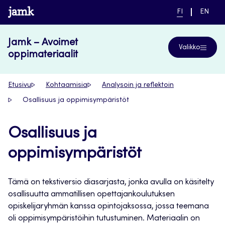
Siirry
www.jamk.fi
NYKYINEN
VAIHDA
FI
EN
suoraan
KIELI,
KIELTÄ,
SUOMI
ENGLIS
sisältöön
Jamk – Avoimet
Valikko
oppimateriaalit
Etusivu
Kohtaamisia
Analysoin ja reflektoin
Osallisuus ja oppimisympäristöt
Osallisuus ja
oppimisympäristöt
Tämä on tekstiversio diasarjasta, jonka avulla on käsitelty
osallisuutta ammatillisen opettajankoulutuksen
opiskelijaryhmän kanssa opintojaksossa, jossa teemana
oli oppimisympäristöihin tutustuminen. Materiaalin on