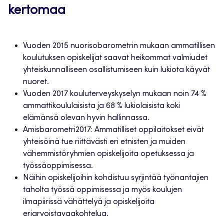
kertomaa
Vuoden 2015 nuorisobarometrin mukaan ammatillisen
koulutuksen opiskelijat saavat heikommat valmiudet
yhteiskunnalliseen osallistumiseen kuin lukiota käyvät
nuoret.
Vuoden 2017 kouluterveyskyselyn mukaan noin 74 %
ammattikoululaisista ja 68 % lukiolaisista koki
elämänsä olevan hyvin hallinnassa.
Amisbarometri2017: Ammatilliset oppilaitokset eivät
yhteisöinä tue riittävästi eri etnisten ja muiden
vähemmistöryhmien opiskelijoita opetuksessa ja
työssäoppimisessa.
Näihin opiskelijoihin kohdistuu syrjintää työnantajien
taholta työssä oppimisessa ja myös koulujen
ilmapiirissä vähättelyä ja opiskelijoita
eriarvoistavaakohtelua.