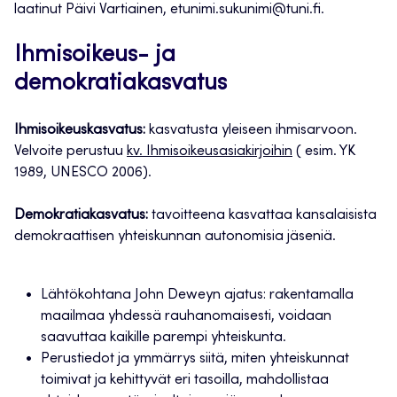
laatinut Päivi Vartiainen, etunimi.sukunimi@tuni.fi.
Ihmisoikeus- ja
demokratiakasvatus
Ihmisoikeuskasvatus:
kasvatusta yleiseen ihmisarvoon.
Velvoite perustuu
kv. Ihmisoikeusasiakirjoihin
( esim. YK
1989, UNESCO 2006).
Demokratiakasvatus:
tavoitteena kasvattaa kansalaisista
demokraattisen yhteiskunnan autonomisia jäseniä.
Lähtökohtana John Deweyn ajatus: rakentamalla
maailmaa yhdessä rauhanomaisesti, voidaan
saavuttaa kaikille parempi yhteiskunta.
Perustiedot ja ymmärrys siitä, miten yhteiskunnat
toimivat ja kehittyvät eri tasoilla, mahdollistaa