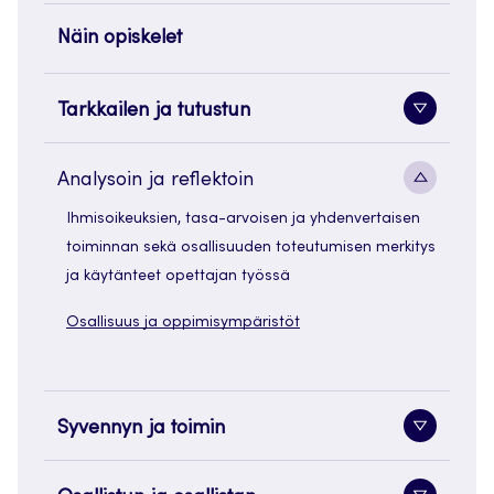
Näin opiskelet
Tarkkailen ja tutustun
Alavaliko
painike
Alavaliko
Analysoin ja reflektoin
painike
Ihmisoikeuksien, tasa-arvoisen ja yhdenvertaisen
toiminnan sekä osallisuuden toteutumisen merkitys
ja käytänteet opettajan työssä
Osallisuus ja oppimisympäristöt
Syvennyn ja toimin
Alavaliko
painike