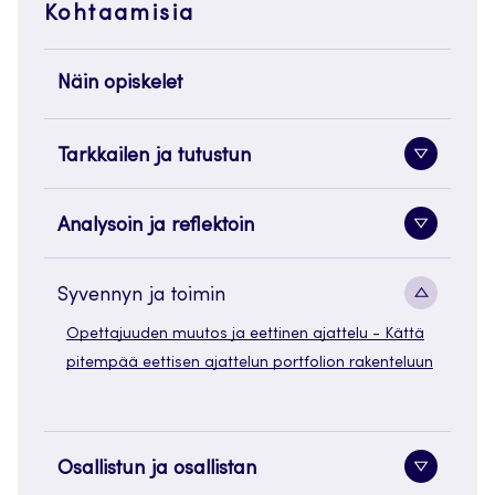
Kohtaamisia
Näin opiskelet
Tarkkailen ja tutustun
Alavaliko
painike
Analysoin ja reflektoin
Alavaliko
painike
Alavaliko
Syvennyn ja toimin
painike
Opettajuuden muutos ja eettinen ajattelu - Kättä
pitempää eettisen ajattelun portfolion rakenteluun
Osallistun ja osallistan
Alavaliko