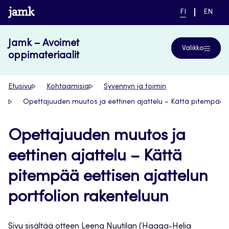
Siirry
www.jamk.fi
NYKYINEN
VAIHDA
FI
EN
suoraan
KIELI,
KIELTÄ,
SUOMI
ENGLIS
sisältöön
Jamk – Avoimet
Valikko
oppimateriaalit
Etusivu
Kohtaamisia
Syvennyn ja toimin
Opettajuuden muutos ja eettinen ajattelu – Kättä pitempää ee
Opettajuuden muutos ja
eettinen ajattelu – Kättä
pitempää eettisen ajattelun
portfolion rakenteluun
Sivu sisältää otteen Leena Nuutilan (Haaga-Helia