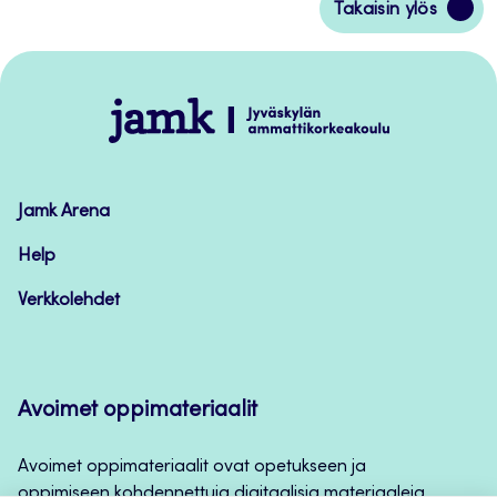
Siirry
Takaisin ylös
takaisin
sivun
alkuun
Jamk
–
Avoimet
oppimateriaalit
Jamk Arena
Help
Verkkolehdet
Avoimet oppimateriaalit
Avoimet oppimateriaalit ovat opetukseen ja
oppimiseen kohdennettuja digitaalisia materiaaleja,