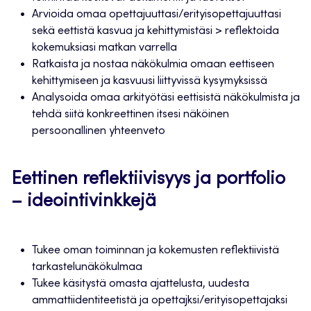
Arvioida omaa opettajuuttasi/erityisopettajuuttasi
sekä eettistä kasvua ja kehittymistäsi > reflektoida
kokemuksiasi matkan varrella
Ratkaista ja nostaa näkökulmia omaan eettiseen
kehittymiseen ja kasvuusi liittyvissä kysymyksissä
Analysoida omaa arkityötäsi eettisistä näkökulmista ja
tehdä siitä konkreettinen itsesi näköinen
persoonallinen yhteenveto
Eettinen reflektiivisyys ja portfolio
– ideointivinkkejä
Tukee oman toiminnan ja kokemusten reflektiivistä
tarkastelunäkökulmaa
Tukee käsitystä omasta ajattelusta, uudesta
ammattiidentiteetistä ja opettajksi/erityisopettajaksi