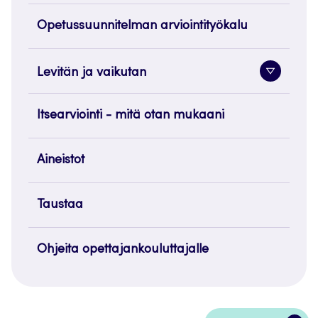
painike
Opetussuunnitelman arviointityökalu
Levitän ja vaikutan
Alavaliko
painike
Itsearviointi - mitä otan mukaani
Aineistot
Taustaa
Ohjeita opettajankouluttajalle