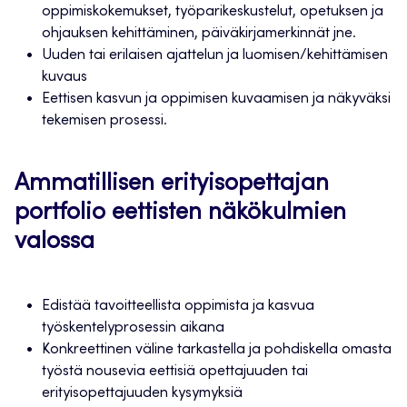
oppimiskokemukset, työparikeskustelut, opetuksen ja
ohjauksen kehittäminen, päiväkirjamerkinnät jne.
Uuden tai erilaisen ajattelun ja luomisen/kehittämisen
kuvaus
Eettisen kasvun ja oppimisen kuvaamisen ja näkyväksi
tekemisen prosessi.
Ammatillisen erityisopettajan
portfolio eettisten näkökulmien
valossa
Edistää tavoitteellista oppimista ja kasvua
työskentelyprosessin aikana
Konkreettinen väline tarkastella ja pohdiskella omasta
työstä nousevia eettisiä opettajuuden tai
erityisopettajuuden kysymyksiä