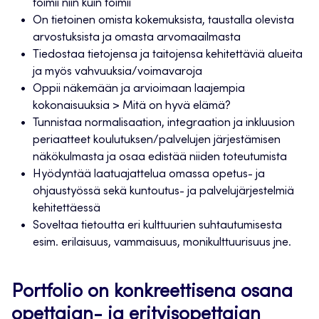
toimii niin kuin toimii
On tietoinen omista kokemuksista, taustalla olevista
arvostuksista ja omasta arvomaailmasta
Tiedostaa tietojensa ja taitojensa kehitettäviä alueita
ja myös vahvuuksia/voimavaroja
Oppii näkemään ja arvioimaan laajempia
kokonaisuuksia > Mitä on hyvä elämä?
Tunnistaa normalisaation, integraation ja inkluusion
periaatteet koulutuksen/palvelujen järjestämisen
näkökulmasta ja osaa edistää niiden toteutumista
Hyödyntää laatuajattelua omassa opetus- ja
ohjaustyössä sekä kuntoutus- ja palvelujärjestelmiä
kehitettäessä
Soveltaa tietoutta eri kulttuurien suhtautumisesta
esim. erilaisuus, vammaisuus, monikulttuurisuus jne.
Portfolio on konkreettisena osana
opettajan- ja erityisopettajan