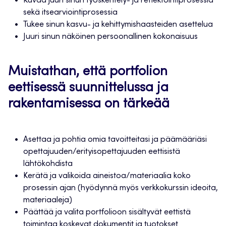
Kuvaa juuri sinun työskentely- ja reflektointiprosessia
sekä itsearviointiprosessia
Tukee sinun kasvu- ja kehittymishaasteiden asettelua
Juuri sinun näköinen persoonallinen kokonaisuus
Muistathan, että portfolion
eettisessä suunnittelussa ja
rakentamisessa on tärkeää
Asettaa ja pohtia omia tavoitteitasi ja päämääriäsi
opettajuuden/erityisopettajuuden eettisistä
lähtökohdista
Kerätä ja valikoida aineistoa/materiaalia koko
prosessin ajan (hyödynnä myös verkkokurssin ideoita,
materiaaleja)
Päättää ja valita portfolioon sisältyvät eettistä
toimintaa koskevat dokumentit ja tuotokset