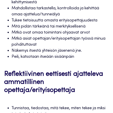
kehittymisestä
Mahdollistaa tarkastella, kontrolloida ja kehittää
omaa ajattelua/tunneälyä
Tukee tietoisuutta omasta erityisopettajuudesta
Mitä pidän tärkeänä tai merkityksellisenä
Mitkä ovat omaa toimintani ohjaavat arvot
Mitkä asiat opettajan/erityisopettajan työssä minua
pohdituttavat
Näkemys itsestä yhteisön jäsenenä jne.
Peili, katsotaan itseään sisäänpäin
Reflektiivinen eettisesti ajatteleva
ammatillinen
opettaja/erityisopettaja
Tunnistaa, tiedostaa, mitä tekee, miten tekee ja miksi