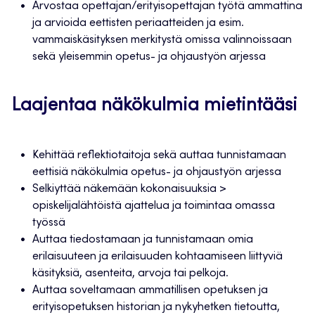
Arvostaa opettajan/erityisopettajan työtä ammattina
ja arvioida eettisten periaatteiden ja esim.
vammaiskäsityksen merkitystä omissa valinnoissaan
sekä yleisemmin opetus- ja ohjaustyön arjessa
Laajentaa näkökulmia mietintääsi
Kehittää reflektiotaitoja sekä auttaa tunnistamaan
eettisiä näkökulmia opetus- ja ohjaustyön arjessa
Selkiyttää näkemään kokonaisuuksia >
opiskelijalähtöistä ajattelua ja toimintaa omassa
työssä
Auttaa tiedostamaan ja tunnistamaan omia
erilaisuuteen ja erilaisuuden kohtaamiseen liittyviä
käsityksiä, asenteita, arvoja tai pelkoja.
Auttaa soveltamaan ammatillisen opetuksen ja
erityisopetuksen historian ja nykyhetken tietoutta,