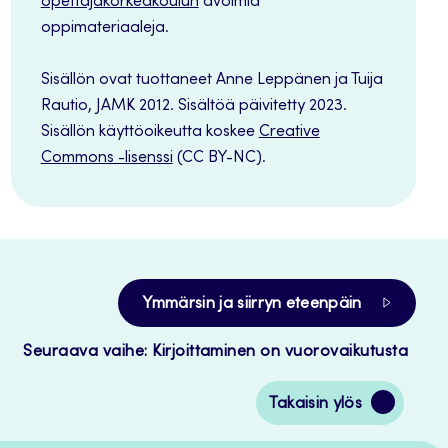
opettajakorkeakoulun
avoimia
oppimateriaaleja.
Sisällön ovat tuottaneet Anne Leppänen ja Tuija
Rautio, JAMK 2012. Sisältöä päivitetty 2023.
Sisällön käyttöoikeutta koskee
Creative
Commons -lisenssi
(CC BY-NC).
Ymmärsin ja siirryn eteenpäin
Seuraava vaihe: Kirjoittaminen on vuorovaikutusta
Siirry
Takaisin ylös
takaisin