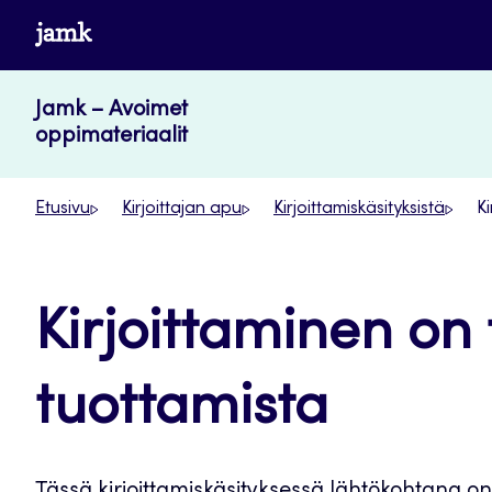
Siirry
www.jamk.fi
suoraan
sisältöön
Jamk – Avoimet
oppimateriaalit
Etusivu
Kirjoittajan apu
Kirjoittamiskäsityksistä
Ki
Kirjoittaminen on t
tuottamista