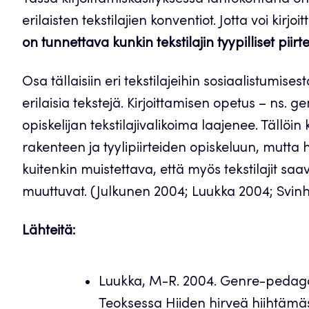
Tässä kirjoittamiskäsityksessä lähtökohtana on 
erilaisten tekstilajien konventiot. Jotta voi kirjo
on tunnettava kunkin tekstilajin tyypilliset piir
Osa tällaisiin eri tekstilajeihin sosiaalistumise
erilaisia tekstejä. Kirjoittamisen opetus – ns. 
opiskelijan tekstilajivalikoima laajenee. Tällöin 
rakenteen ja tyylipiirteiden opiskeluun, mutta
kuitenkin muistettava, että myös tekstilajit saa
muuttuvat. (Julkunen 2004; Luukka 2004; Svin
Lähteitä:
Luukka, M-R. 2004. Genre-pedagogi
Teoksessa Hiiden hirveä hiihtämäs