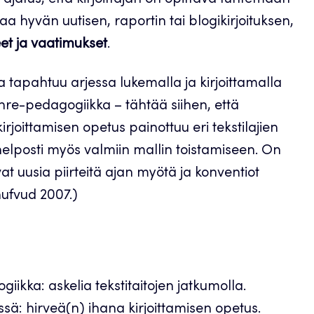
ajatus, että kirjoittajan on opittava tuntemaan
ittaa hyvän uutisen, raportin tai blogikirjoituksen,
teet ja vaatimukset
.
sta tapahtuu arjessa lukemalla ja kirjoittamalla
genre-pedagogiikka – tähtää siihen, että
kirjoittamisen opetus painottuu eri tekstilajien
 helposti myös valmiin mallin toistamiseen. On
vat uusia piirteitä ajan myötä ja konventiot
hufvud 2007.)
ikka: askelia tekstitaitojen jatkumolla.
sä: hirveä(n) ihana kirjoittamisen opetus.