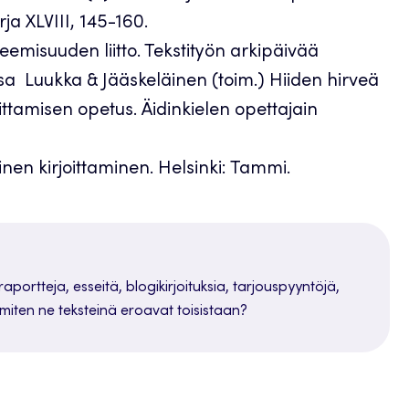
rja XLVIII, 145-160.
eemisuuden liitto. Tekstityön arkipäivää
a Luukka & Jääskeläinen (toim.) Hiiden hirveä
ittamisen opetus. Äidinkielen opettajain
inen kirjoittaminen. Helsinki: Tammi.
 raportteja, esseitä, blogikirjoituksia, tarjouspyyntöjä,
 miten ne teksteinä eroavat toisistaan?