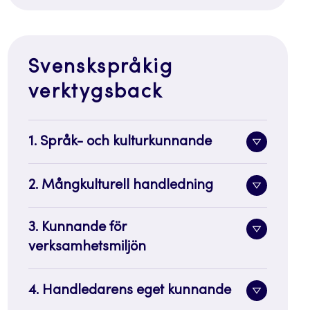
Svenskspråkig
verktygsback
1. Språk- och kulturkunnande
Toggle
sidenavi
2. Mångkulturell handledning
Toggle
sidenavi
3. Kunnande för
Toggle
verksamhetsmiljön
sidenavi
4. Handledarens eget kunnande
Toggle