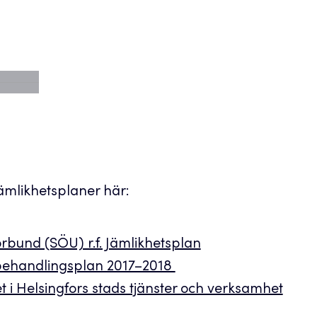
jämlikhetsplaner här:
bund (SÖU) r.f. Jämlikhetsplan
abehandlingsplan 2017–2018
t i Helsingfors stads tjänster och verksamhet