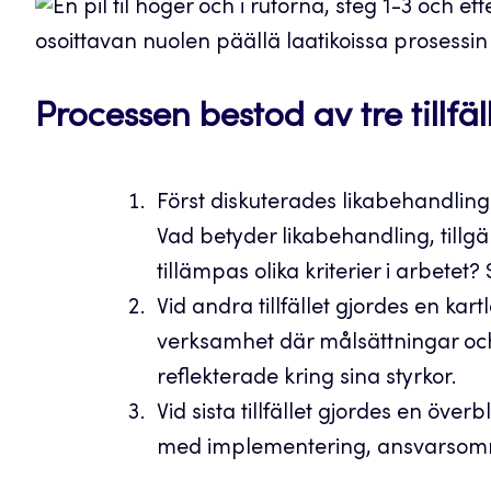
Processen bestod av tre tillfäl
Först diskuterades likabehandling u
Vad betyder likabehandling, tillgä
tillämpas olika kriterier i arbetet? 
Vid andra tillfället gjordes en k
verksamhet där målsättningar och
reflekterade kring sina styrkor.
Vid sista tillfället gjordes en öve
med implementering, ansvarsomr