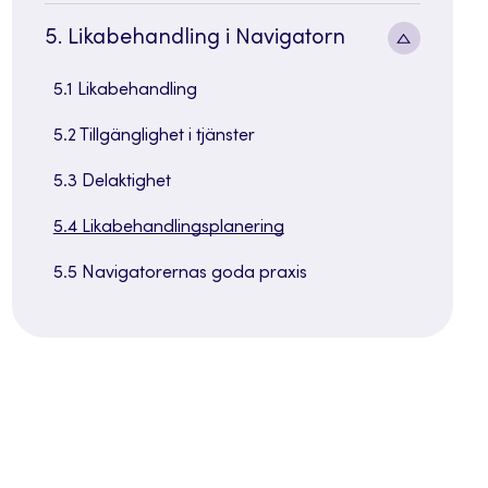
sidenavi
Toggle
5. Likabehandling i Navigatorn
sidenavi
5.1 Likabehandling
5.2 Tillgänglighet i tjänster
5.3 Delaktighet
5.4 Likabehandlingsplanering
5.5 Navigatorernas goda praxis