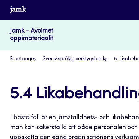
Skip
www.jamk.fi
to
content
Jamk – Avoimet
oppimateriaalit
Frontpage
Svenskspråkig verktygsback
5. Likabeh
5.4 Likabehandli
I bästa fall är en jämställdhets- och likabeha
man kan säkerställa att både personalen och
uppskatta den egna organisationens verksa