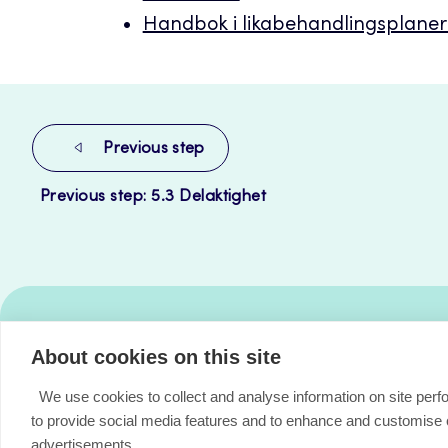
Handbok i likabehandlingsplanerin
Previous step
Previous step: 5.3 Delaktighet
Jamk
About cookies on this site
–
We use cookies to collect and analyse information on site per
Avoimet
to provide social media features and to enhance and customise
oppimateriaalit
advertisements.