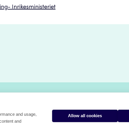
g- Inrikesministeriet
Avoimet oppimateriaalit
formance and usage,
Allow all cookies
 content and