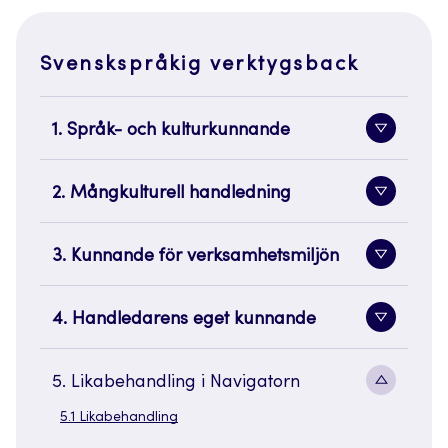
Svenskspråkig verktygsback
1. Språk- och kulturkunnande
Toggle
sidenavi
2. Mångkulturell handledning
Toggle
sidenavi
3. Kunnande för verksamhetsmiljön
Toggle
sidenavi
4. Handledarens eget kunnande
Toggle
sidenavi
Toggle
5. Likabehandling i Navigatorn
sidenavi
5.1 Likabehandling