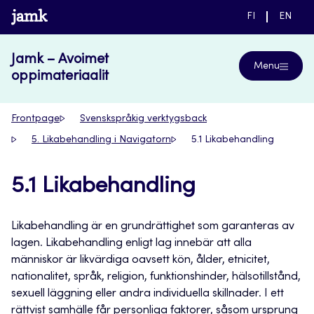
Skip
www.jamk.fi
SWITCH
SWITC
FI
EN
to
LANGUAGE,
LANGUA
SUOMI
ENGLIS
content
Jamk – Avoimet
Menu
oppimateriaalit
Frontpage
Svenskspråkig verktygsback
5. Likabehandling i Navigatorn
5.1 Likabehandling
5.1 Likabehandling
Likabehandling är en grundrättighet som garanteras av
lagen. Likabehandling enligt lag innebär att alla
människor är likvärdiga oavsett kön, ålder, etnicitet,
nationalitet, språk, religion, funktionshinder, hälsotillstånd,
sexuell läggning eller andra individuella skillnader. I ett
rättvist samhälle får personliga faktorer, såsom ursprung