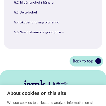
5.2 Tillgänglighet i tjänster
5.3 Delaktighet
5.4 Likabehandlingsplanering
5.5 Navigatorernas goda praxis
Back
Back to top
to
top
Jamk
–
About cookies on this site
Avoimet
oppimateriaalit
We use cookies to collect and analyse information on site