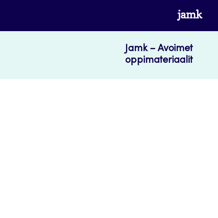
Skip
www.jamk.fi
to
content
Jamk – Avoimet
oppimateriaalit